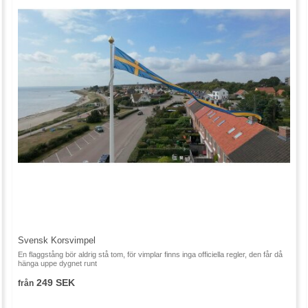
Svensk Korsvimpel
En flaggstång bör aldrig stå tom, för vimplar finns inga officiella regler, den får då
hänga uppe dygnet runt
249 SEK
från