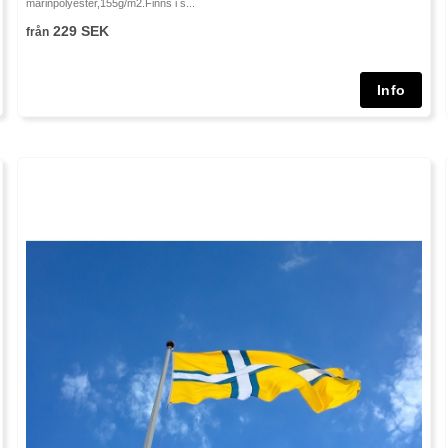
marinpolyester,155g/m2.Finns i s...
229 SEK
från