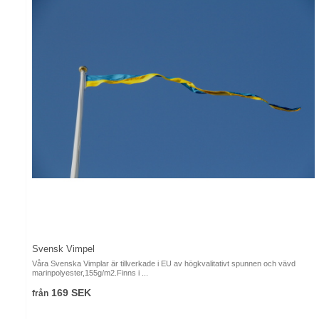
Svensk Vimpel
Våra Svenska Vimplar är tillverkade i EU av högkvalitativt spunnen och vävd
marinpolyester,155g/m2.Finns i ...
169 SEK
från