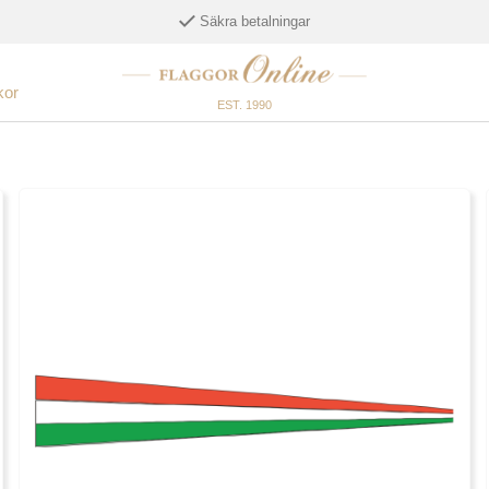
Säkra betalningar
kor
EST. 1990