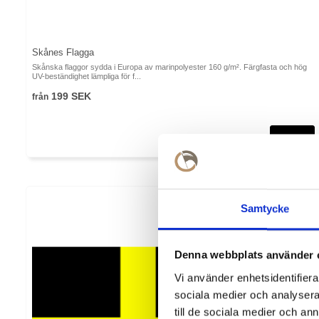
Skånes Flagga
Skånska flaggor sydda i Europa av marinpolyester 160 g/m². Färgfasta och hög
UV-beständighet lämpliga för f...
199 SEK
från
Samtycke
Denna webbplats använder 
Vi använder enhetsidentifierar
sociala medier och analysera 
till de sociala medier och a