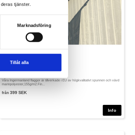
deras tjänster.
Marknadsföring
Tillåt alla
Ingermanlands Flagga
Våra Ingermanland flaggor är tillverkade i EU av högkvalitativt spunnen och vävd
marinpolyester,155g/m2.Fin...
399 SEK
från