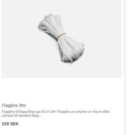
Flagglina 34m
Flagglina till flaggstång upp till 14-18m Flagglina av polyster av hög kvalitet.
Lämpad till standard flagg...
239 SEK