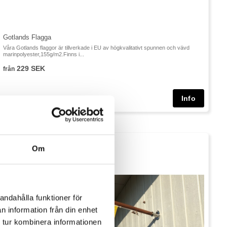
Gotlands Flagga
Våra Gotlands flaggor är tillverkade i EU av högkvalitativt spunnen och vävd
marinpolyester,155g/m2.Finns i...
229 SEK
från
Om
andahålla funktioner för
n information från din enhet
 tur kombinera informationen