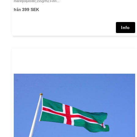
marinpolyester,155g/m2.Finn...
399 SEK
från