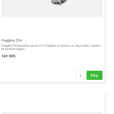
Flagglina 22m
Flagglina till flaggstång upp till 12 m Flagglina av polyster av hög kvalitet. Lämpad
till standard flaggst...
169 SEK
Köp