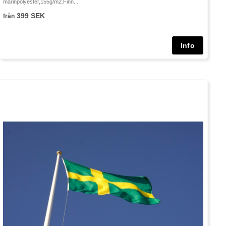
marinpolyester,155g/m2.Finn...
399 SEK
från