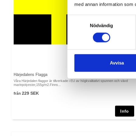
med annan information som du 
Samtyckesval
Nödvändig
Avvisa
Härjedalens Flagga
Våra Härjedalen flaggor är tillverkade i EU av högkvalitativt spunnen och vävd
marinpolyester,155g/m2.Finns...
229 SEK
från