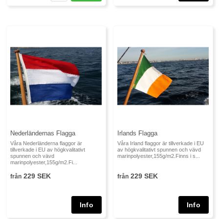
Nederländernas Flagga
Irlands Flagga
Våra Nederländerna flaggor är
Våra Irland flaggor är tillverkade i EU
tillverkade i EU av högkvalitativt
av högkvalitativt spunnen och vävd
spunnen och vävd
marinpolyester,155g/m2.Finns i s...
marinpolyester,155g/m2.Fi...
229 SEK
229 SEK
från
från