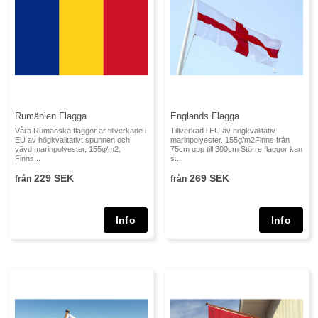
Rumänien Flagga
Englands Flagga
Våra Rumänska flaggor är tillverkade i
Tillverkad i EU av högkvalitativ
EU av högkvalitativt spunnen och
marinpolyester. 155g/m2Finns från
vävd marinpolyester, 155g/m2.
75cm upp till 300cm Större flaggor kan
Finns...
s...
229 SEK
269 SEK
från
från