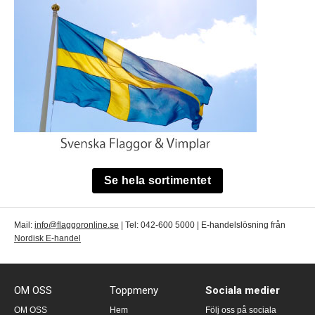
Se hela sortimentet
Mail:
info@flaggoronline.se
| Tel: 042-600 5000 | E-handelslösning från
Nordisk E-handel
OM OSS
Toppmeny
Sociala medier
OM OSS
Hem
Följ oss på sociala