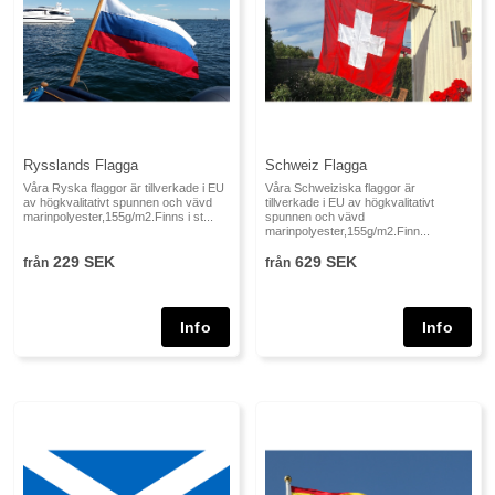
Rysslands Flagga
Schweiz Flagga
Våra Ryska flaggor är tillverkade i EU
Våra Schweiziska flaggor är
av högkvalitativt spunnen och vävd
tillverkade i EU av högkvalitativt
marinpolyester,155g/m2.Finns i st...
spunnen och vävd
marinpolyester,155g/m2.Finn...
229 SEK
629 SEK
från
från