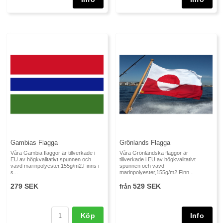
Gambias Flagga
Grönlands Flagga
Våra Gambia flaggor är tillverkade i
Våra Grönländska flaggor är
EU av högkvalitativt spunnen och
tillverkade i EU av högkvalitativt
vävd marinpolyester,155g/m2.Finns i
spunnen och vävd
s...
marinpolyester,155g/m2.Finn...
279 SEK
529 SEK
från
Köp