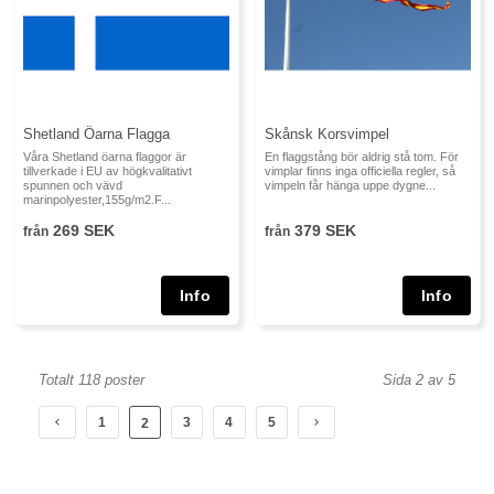
Shetland Öarna Flagga
Skånsk Korsvimpel
Våra Shetland öarna flaggor är
En flaggstång bör aldrig stå tom. För
tillverkade i EU av högkvalitativt
vimplar finns inga officiella regler, så
spunnen och vävd
vimpeln får hänga uppe dygne...
marinpolyester,155g/m2.F...
269 SEK
379 SEK
från
från
Totalt 118 poster
Sida 2 av 5
1
3
4
5
2