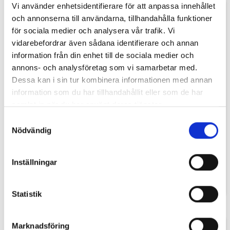
Vi använder enhetsidentifierare för att anpassa innehållet
och annonserna till användarna, tillhandahålla funktioner
för sociala medier och analysera vår trafik. Vi
vidarebefordrar även sådana identifierare och annan
information från din enhet till de sociala medier och
annons- och analysföretag som vi samarbetar med.
Dessa kan i sin tur kombinera informationen med annan
information som du har tillhandahållit eller som de har
samlat in när du har använt deras tjänster.
Litauens Flagga
Norges Flagga
Samtyckesval
Våra Litauiska flaggor är tillverkade i
Våra Norska flaggor är tillverkade i EU
EU av högkvalitativt spunnen och
av högkvalitativt spunnen och vävd
Nödvändig
vävd marinpolyester,155g/m2.Finns ...
marinpolyester,155g/m2.Finns i s...
229 SEK
339 SEK
från
från
Inställningar
Statistik
Marknadsföring