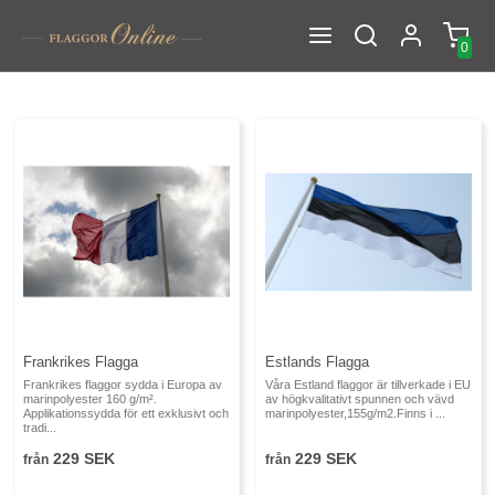
0
Frankrikes Flagga
Estlands Flagga
Frankrikes flaggor sydda i Europa av
Våra Estland flaggor är tillverkade i EU
marinpolyester 160 g/m².
av högkvalitativt spunnen och vävd
Applikationssydda för ett exklusivt och
marinpolyester,155g/m2.Finns i ...
tradi...
229 SEK
229 SEK
från
från