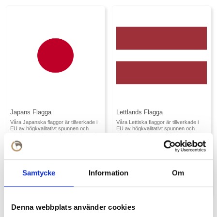
Japans Flagga
Lettlands Flagga
Våra Japanska flaggor är tillverkade i
Våra Lettiska flaggor är tillverkade i
EU av högkvalitativt spunnen och
EU av högkvalitativt spunnen och
vävd marinpolyester,155g/m2.Finns i...
vävd marinpolyester,155g/m2.Finns
f...
449 SEK
229 SEK
från
från
Samtycke
Information
Om
Denna webbplats använder cookies