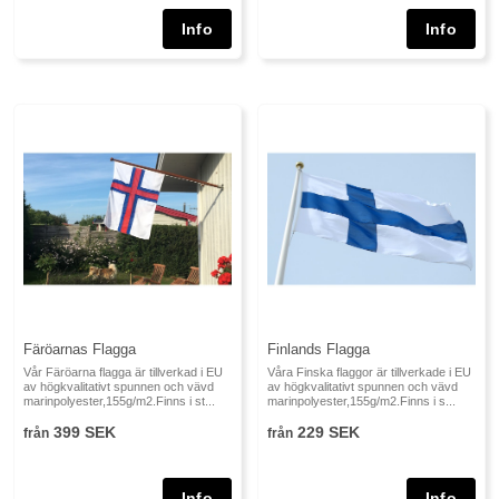
Färöarnas Flagga
Finlands Flagga
Vår Färöarna flagga är tillverkad i EU
Våra Finska flaggor är tillverkade i EU
av högkvalitativt spunnen och vävd
av högkvalitativt spunnen och vävd
marinpolyester,155g/m2.Finns i st...
marinpolyester,155g/m2.Finns i s...
399 SEK
229 SEK
från
från