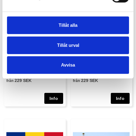
Tillåt alla
Tillåt urval
Luxemburgs Flagga
Polens Flagga
Våra Luxemburg flaggor är tillverkade i
Våra Polska flaggor är tillverkade i EU
Avvisa
EU av högkvalitativt spunnen och
av högkvalitativt spunnen och vävd
vävd marinpolyester,155g/m2.Finns ...
marinpolyester,155g/m2.Finns i s...
229 SEK
229 SEK
från
från