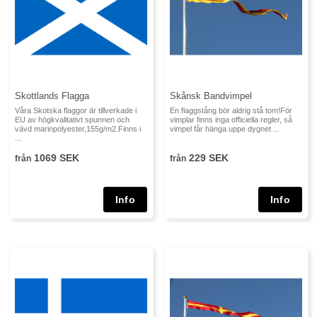
Skottlands Flagga
Skånsk Bandvimpel
Våra Skotska flaggor är tillverkade i
En flaggstång bör aldrig stå tom!För
EU av högkvalitativt spunnen och
vimplar finns inga officiella regler, så
vävd marinpolyester,155g/m2.Finns i
vimpel får hänga uppe dygnet ...
...
1069 SEK
229 SEK
från
från