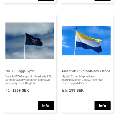
NATO Flagga Sydd
Meänflaku / Tornedalens Flagga
Våra NATO-flaggor är tillverkade i EU
Sydd i EU av högkvalitativ
av högkvalitativt spunnen och vävd
marinpolyester. 155g/2Finns från
marinpolyester,160g/m2.
75cm upp till 450cm
1369 SEK
199 SEK
från
från