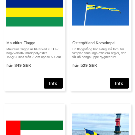
Mauritius Flagga
Östergötland Korsvimpel
Mauritius flagga är tillverkad i EU av
En flaggstång bör aldrig stå tom, för
högkvalitativ marinpolyester.
vimplar finns inga officiella regler, den
155g/2Finns från 75cm upp till 500cm
får då hänga uppe dygnet runt
849 SEK
529 SEK
från
från