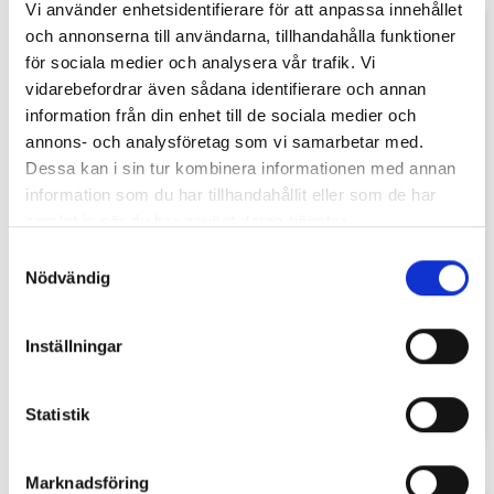
Vi använder enhetsidentifierare för att anpassa innehållet
och annonserna till användarna, tillhandahålla funktioner
för sociala medier och analysera vår trafik. Vi
vidarebefordrar även sådana identifierare och annan
information från din enhet till de sociala medier och
annons- och analysföretag som vi samarbetar med.
Dessa kan i sin tur kombinera informationen med annan
information som du har tillhandahållit eller som de har
samlat in när du har använt deras tjänster.
Finlandssvenska Flaggan
Svensk Båtflagga
Samtyckesval
Våra landskapsflaggor är tillverkade i
Svensk Båtflagga Producerad i vävd
Nödvändig
EU av högkvalitativt spunnen och
polyesterduk, marinpolyester, för att
vävd marinpolyester,155g/m2.Finns
hålla. Vårt tyg är den kvalitet so...
f...
279 SEK
119 SEK
Inställningar
från
Köp
Statistik
Marknadsföring