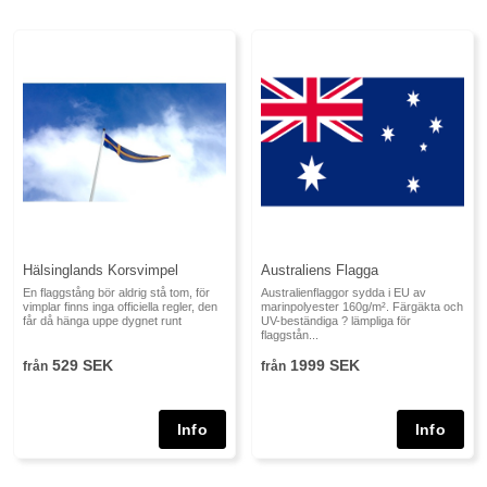
Hälsinglands Korsvimpel
Australiens Flagga
En flaggstång bör aldrig stå tom, för
Australienflaggor sydda i EU av
vimplar finns inga officiella regler, den
marinpolyester 160g/m². Färgäkta och
får då hänga uppe dygnet runt
UV-beständiga ? lämpliga för
flaggstån...
529 SEK
1999 SEK
från
från