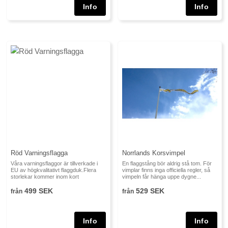
Röd Varningsflagga
Norrlands Korsvimpel
Våra varningsflaggor är tillverkade i
En flaggstång bör aldrig stå tom. För
EU av högkvalitativt flaggduk.Flera
vimplar finns inga officiella regler, så
storlekar kommer inom kort
vimpeln får hänga uppe dygne...
499 SEK
529 SEK
från
från