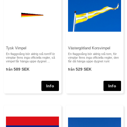
Tysk Vimpel
Västergötland Korsvimpel
En flaggstång bör aldrig stå tom!För
En flaggstång bör aldrig stå tom, för
vimplar finns inga officiella regler, så
vimplar finns inga officiella regler, den
vimpel får hänga uppe dygnet ...
får då hänga uppe dygnet runt
589 SEK
529 SEK
från
från