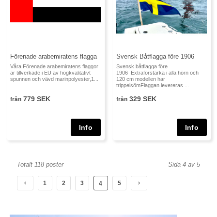
Förenade arabemiratens flagga
Svensk Båtflagga före 1906
Våra Förenade arabemiratens flaggor
Svensk båtflagga före
är tillverkade i EU av högkvalitativt
1906 Extraförstärka i alla hörn och
spunnen och vävd marinpolyester,1...
120 cm modellen har
trippelsömFlaggan levereras ...
779 SEK
329 SEK
från
från
Totalt 118 poster
Sida 4 av 5
1
2
3
5
4