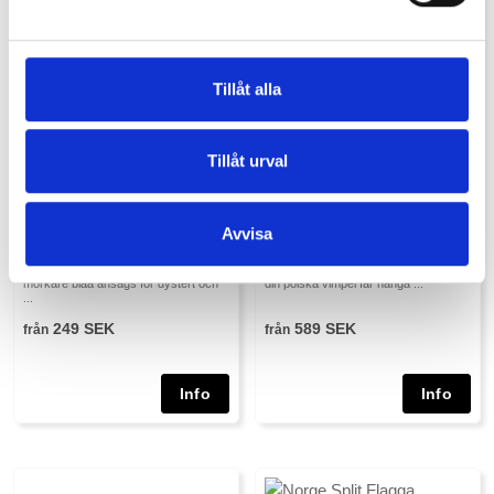
Tillåt alla
Tillåt urval
Avvisa
Svensk Flagga före 1906
Polsk Vimpel
Sveriges flagga före 1906 1906
En flaggstång bör aldrig stå tom! För
ändrades Sveriges flagga färg, Det
vimplar finns inga officiella regler, så
mörkare blåa ansågs för dystert och
din polska vimpel får hänga ...
...
249 SEK
589 SEK
från
från