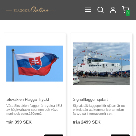
0
Slovakien Flagga Tryckt
Signalflaggor sjöfart
Våra Slovakien-flaggor är tryckta i EU
Signalställ/flaggspel för sjöfart är ett
av högkvalitativt spunnen och vävd
enkelt sätt att kommunicera mellan
marinpolyester,160g/m2.
fartyg på internationellt sett.
399 SEK
2499 SEK
från
från