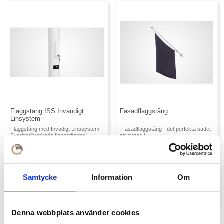
Flaggstång ISS Invändigt
Fasadflaggstång
Linsystem
Flaggstång med Invädigt Linssystem
Fasadflaggstång - det perfekta sättet
Sverigetillverkade flaggstänger i
att synas i
glasfiberarmerad åldersbeständig
stadsmiljöer. Flaggstängerna är
poly...
producerade i Sverige av...
6713 SEK
5375 SEK
från
Samtycke
Information
Om
Denna webbplats använder cookies