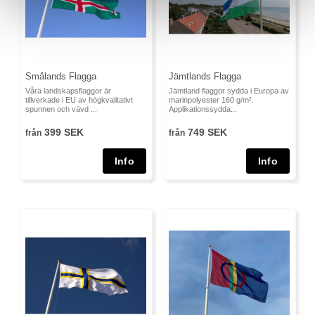
Smålands Flagga
Jämtlands Flagga
Våra landskapsflaggor är
Jämtland flaggor sydda i Europa av
tillverkade i EU av högkvalitativt
marinpolyester 160 g/m².
spunnen och vävd ...
Applikationssydda...
399 SEK
749 SEK
från
från