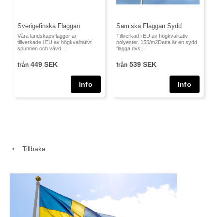
Sverigefinska Flaggan
Samiska Flaggan Sydd
Våra landskapsflaggor är
Tillverkad i EU av högkvalitativ
tillverkade i EU av högkvalitativt
polyester. 155/m2Detta är en sydd
spunnen och vävd ...
flagga dvs...
449 SEK
539 SEK
från
från
Tillbaka