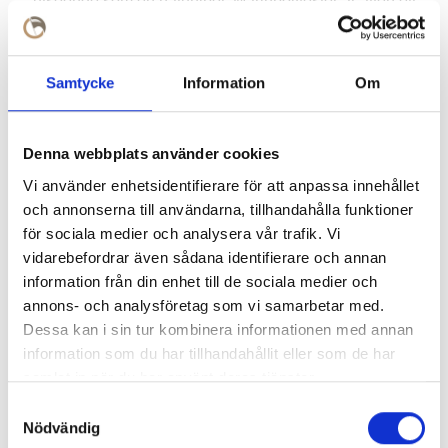
utseende som en naturfiber. Marinpolyester är även ett
tåligt material och bleknar inte lika lätt som en billigare
filamentpolyester.
Samtycke
Information
Om
En flagga av vävd marinpolyester har ett lägre
luftmotstånd det gör att flaggan avger mindre ljud och slits
mycket mindre.
Denna webbplats använder cookies
Våra Norden flaggor är handsydda i Europa.
Vi använder enhetsidentifierare för att anpassa innehållet
och annonserna till användarna, tillhandahålla funktioner
för sociala medier och analysera vår trafik. Vi
vidarebefordrar även sådana identifierare och annan
Svårt att välja storlek på din Norden flagga?
Se vår
information från din enhet till de sociala medier och
storleksguide för flaggor och vimplar
annons- och analysföretag som vi samarbetar med.
Vill du se Nordens flaggas infästning i olika
Dessa kan i sin tur kombinera informationen med annan
storlekar?
Klicka här!
information som du har tillhandahållit eller som de har
samlat in när du har använt deras tjänster.
Samtyckesval
Nödvändig