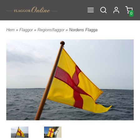
0
Hem
»
Flaggor
»
Regionsflaggor
» Nordens Flagga