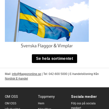
Se hela sortimentet
Mail:
info@flaggoronline.se
| Tel: 042-600 5000 | E-handelslösning från
Nordisk E-handel
OM OSS
Toppmeny
Sociala medier
OM OSS
Hem
Följ oss på sociala
medier!