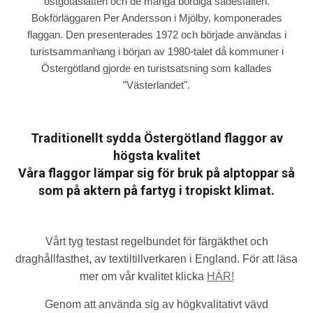
östgötaslätten och de många bördiga sädesfälten.
Bokförläggaren Per Andersson i Mjölby, komponerades
flaggan. Den presenterades 1972 och började användas i
turistsammanhang i början av 1980-talet då kommuner i
Östergötland gjorde en turistsatsning som kallades
”Västerlandet".
Traditionellt sydda Östergötland flaggor av
högsta kvalitet
Våra flaggor lämpar sig för bruk på alptoppar så
som på aktern på fartyg i tropiskt klimat.
Vårt tyg testast regelbundet för färgäkthet och
draghållfasthet, av textiltillverkaren i England. För att läsa
mer om vår kvalitet klicka
HÄR!
Genom att använda sig av högkvalitativt vävd