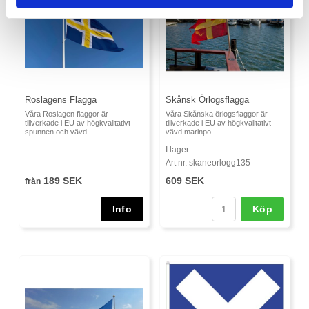
Roslagens Flagga
Skånsk Örlogsflagga
Våra Roslagen flaggor är
Våra Skånska örlogsflaggor är
tillverkade i EU av högkvalitativt
tillverkade i EU av högkvalitativt
spunnen och vävd ...
vävd marinpo...
I lager
Art nr. skaneorlogg135
189 SEK
609 SEK
från
Köp