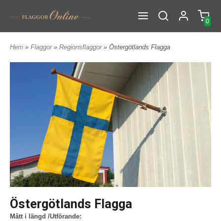
0
Hem
»
Flaggor
»
Regionsflaggor
» Östergötlands Flagga
Östergötlands Flagga
Mått i längd /Utförande: