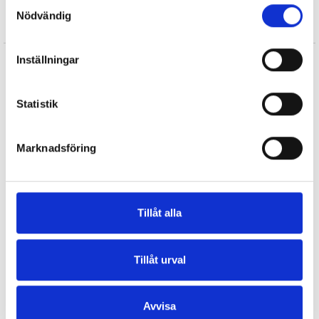
Samtyckesval
För att se Sveriges officiella flaggdagar
Klicka här
Nödvändig
Inställningar
SPECIFIKATIONER
Artnr:
90250
Statistik
Lagerstatus:
I lager
Marknadsföring
LÄMNA OMDÖME
Tillåt alla
Omdöme (0)
Andra produkter från samma kategori
Tillåt urval
Avvisa