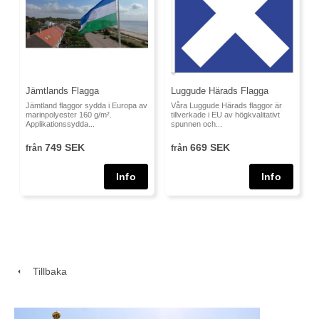
Jämtlands Flagga
Luggude Härads Flagga
Jämtland flaggor sydda i Europa av
Våra Luggude Härads flaggor är
marinpolyester 160 g/m².
tillverkade i EU av högkvalitativt
Applikationssydda...
spunnen och...
749 SEK
669 SEK
från
från
Tillbaka