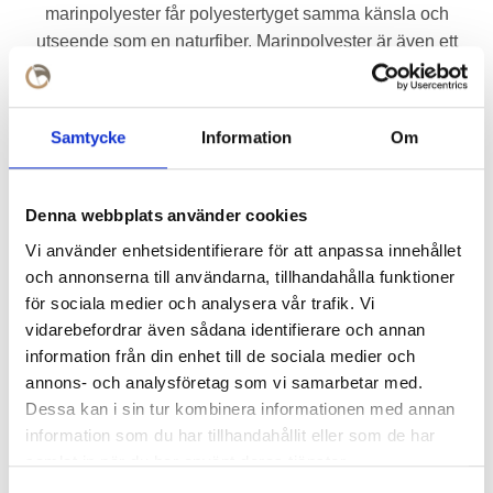
marinpolyester får polyestertyget samma känsla och
utseende som en naturfiber. Marinpolyester är även ett
tåligt material och bleknar inte lika lätt som en billigare
filamentpolyester.
Samtycke
Information
Om
En flagga av vävd marinpolyester har ett lägre
luftmotstånd det gör att flaggan avger mindre ljud och slits
mycket mindre.
Denna webbplats använder cookies
Våra Östergötland flaggor är handsydda i Europa.
Vi använder enhetsidentifierare för att anpassa innehållet
och annonserna till användarna, tillhandahålla funktioner
för sociala medier och analysera vår trafik. Vi
vidarebefordrar även sådana identifierare och annan
information från din enhet till de sociala medier och
Svårt att välja storlek på din Östergötlands flagga?
Se vår
annons- och analysföretag som vi samarbetar med.
storleksguide för flaggor och vimplar
Dessa kan i sin tur kombinera informationen med annan
information som du har tillhandahållit eller som de har
Vill du se Östgötaflaggornas infästning i olika
samlat in när du har använt deras tjänster.
storlekar?
Klicka här!