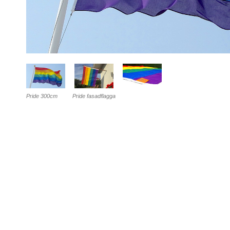
Pride 300cm
Pride fasadflagga