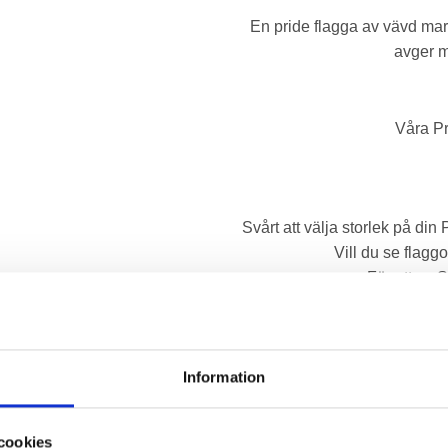
En pride flagga av vävd mari
avger m
Våra Pr
Svårt att välja storlek på din
Vill du se flaggo
För att se S
Omdöme (0)
Information
cookies