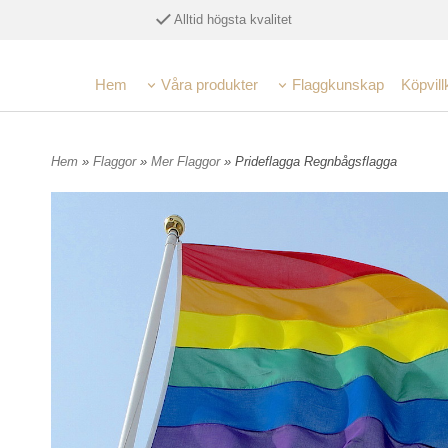
Alltid högsta kvalitet
Hem
Våra produkter
Flaggkunskap
Köpvill
Hem
»
Flaggor
»
Mer Flaggor
» Prideflagga Regnbågsflagga