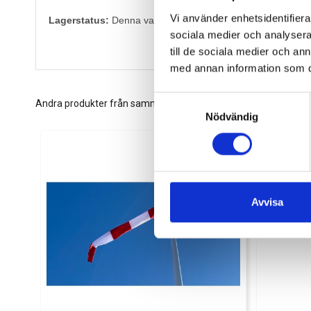
Vi använder enhetsidentifierar
Lagerstatus:
Denna varan har lite längre leveranstid. Berä
sociala medier och analysera 
till de sociala medier och a
med annan information som du 
Samtyckesval
Andra produkter från samma kategori
Nödvändig
Avvisa