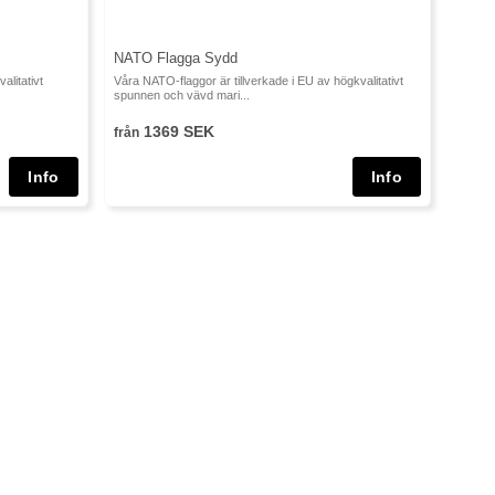
NATO Flagga Sydd
alitativt
Våra NATO-flaggor är tillverkade i EU av högkvalitativt
spunnen och vävd mari...
1369 SEK
från