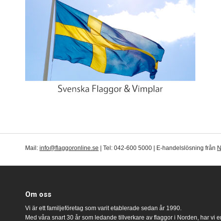
Mail:
info@flaggoronline.se
| Tel: 042-600 5000 | E-handelslösning från
N
Om oss
Vi är ett familjeföretag som varit etablerade sedan år 1990.
Med våra snart 30 år som ledande tillverkare av flaggor i Norden, har vi