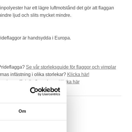
npolyester har ett lägre luftmotstånd det gör att flaggan
indre ljud och slits mycket mindre.
ideflaggor är handsydda i Europa.
 Prideflagga?
Se vår storleksguide för flaggor och vimplar
rnas infästning i olika storlekar?
Klicka här!
veriges officiella flaggdagar
Klicka här
Om