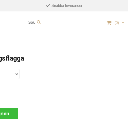
Snabba leveranser
(0)
gsflagga
gnen