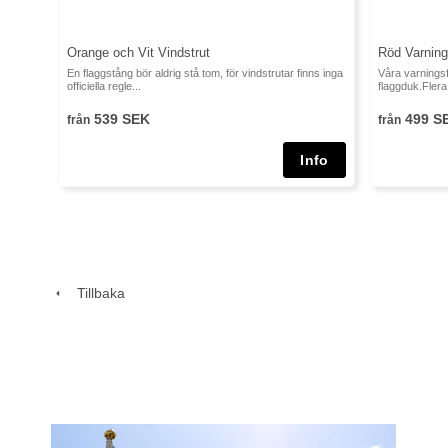
Orange och Vit Vindstrut
Röd Varning
En flaggstång bör aldrig stå tom, för vindstrutar finns inga
Våra varningsfl
officiella regle...
flaggduk.Flera 
539 SEK
499 S
från
från
Tillbaka