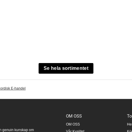
Se hela sortimentet
ordisk E-handel
OM OSS
T
OM OSS
H
 en genuin kunskap om
Vår Kvalitet
Köp