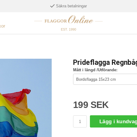
Säkra betalningar
kor
EST. 1990
Prideflagga Regnbå
Mått i längd /Utförande:
199 SEK
Lägg i kundva