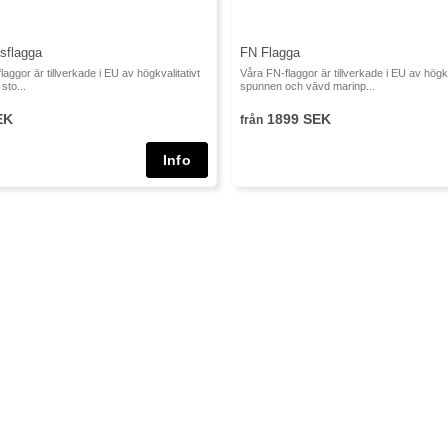
sflagga
FN Flagga
aggor är tillverkade i EU av högkvalitativt
Våra FN-flaggor är tillverkade i EU av högkv
sto...
spunnen och vävd marinp...
EK
1899 SEK
från