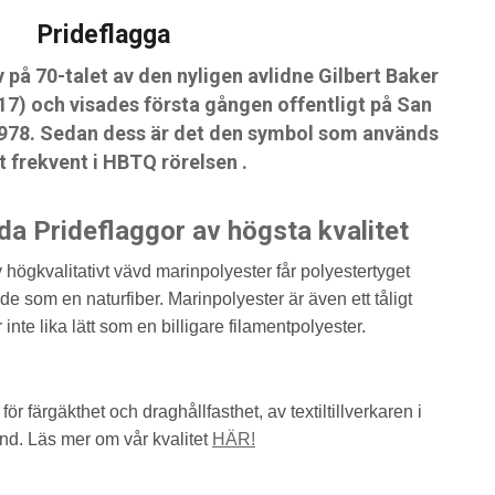
Prideflagga
på 70-talet av den nyligen avlidne Gilbert Baker
017) och visades första gången offentligt på San
1978. Sedan dess är det den symbol som används
 frekvent i HBTQ rörelsen .
dda Prideflaggor av högsta kvalitet
högkvalitativt vävd marinpolyester får polyestertyget
 som en naturfiber. Marinpolyester är även ett tåligt
inte lika lätt som en billigare filamentpolyester.
för färgäkthet och draghållfasthet, av textiltillverkaren i
nd. Läs mer om vår kvalitet
HÄR!