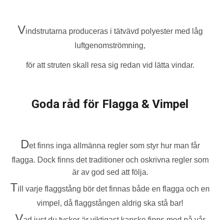
V
indstrutarna produceras i tätvävd polyester med låg
luftgenomströmning,
för att struten skall resa sig redan vid lätta vindar.
Goda råd för Flagga & Vimpel
D
et finns inga allmänna regler som styr hur man får
flagga. Dock finns det traditioner och oskrivna regler som
är av god sed att följa.
T
ill varje flaggstång bör det finnas både en flagga och en
vimpel, då flaggstången aldrig ska stå bar!
V
ad just du tycker är viktigast kanske finns med på vår