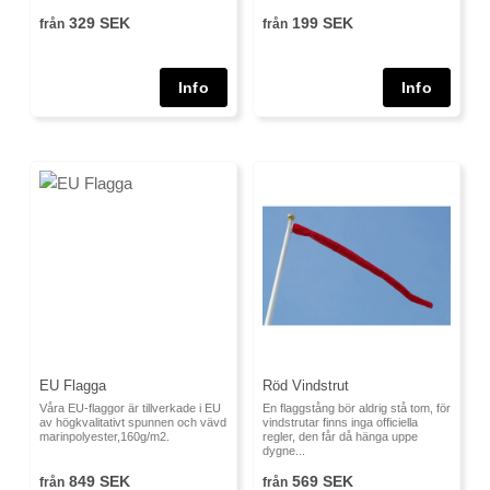
329 SEK
199 SEK
från
från
EU Flagga
Röd Vindstrut
Våra EU-flaggor är tillverkade i EU
En flaggstång bör aldrig stå tom, för
av högkvalitativt spunnen och vävd
vindstrutar finns inga officiella
marinpolyester,160g/m2.
regler, den får då hänga uppe
dygne...
849 SEK
569 SEK
från
från