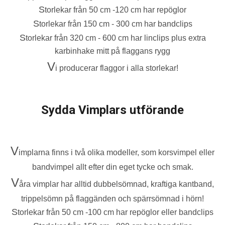
S
torlekar från 50 cm -120 cm har repöglor
S
torlekar från 150 cm - 300 cm har bandclips
S
torlekar från 320 cm - 600 cm har linclips plus extra
karbinhake mitt på flaggans rygg
V
i producerar flaggor i alla storlekar!
Sydda Vimplars utförande
V
implarna finns i två olika modeller, som korsvimpel eller
bandvimpel allt efter din eget tycke och smak.
V
åra vimplar har alltid dubbelsömnad, kraftiga kantband,
trippelsömn på flaggänden och spärrsömnad i hörn!
S
torlekar från 50 cm -100 cm har repöglor eller bandclips