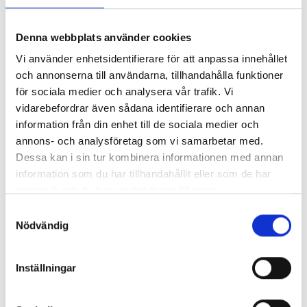
H
ur glad blir man inte när man ser en flagga man själv
Denna webbplats använder cookies
uppskattar?
Vi använder enhetsidentifierare för att anpassa innehållet
S
aknar du en flagga hos oss, eller har en idé på en egen
och annonserna till användarna, tillhandahålla funktioner
för sociala medier och analysera vår trafik. Vi
design? Ring 042-6005000 Eller Mejla :
vidarebefordrar även sådana identifierare och annan
info@flaggoronline.se
information från din enhet till de sociala medier och
S
annons- och analysföretag som vi samarbetar med.
om ledande flaggtillverkare sedan 1990 har vi
Dessa kan i sin tur kombinera informationen med annan
spetskompetens inom området.
information som du har tillhandahållit eller som de har
samlat in när du har använt deras tjänster.
Samtyckesval
Vår kvalitet på sydda Flaggor &
Nödvändig
Vimplar
Inställningar
100 %
vävd marinpolyester. Producerad för att klara sol,