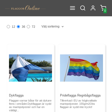
0
Välj sortering
12
36
72
Dykflagga
Prideflagga Regnbågsflagga
Flaggan varnar båtar för att dykare
Tillverkad i EU av högkvalitativ
finns i området.Dykflaggan är sydd
marinpolyester. 155g/m2Obs
av marinpolyester och har en
flaggan är sydd inte tryckt!
väldigt...