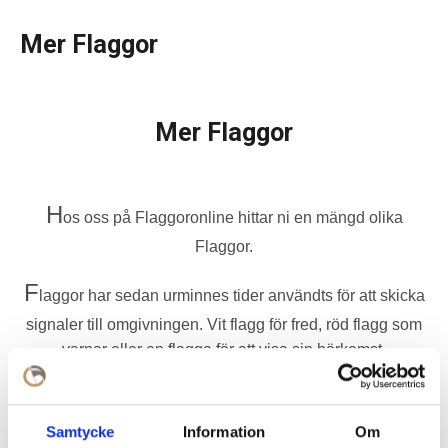
Mer Flaggor
Mer Flaggor
H
os oss på Flaggoronline hittar ni en mängd olika
Flaggor.
F
laggor har sedan urminnes tider användts för att skicka
signaler till omgivningen. Vit flagg för fred, röd flagg som
varnar eller en flagga för att visa sin härkomst.
A
tt flagga är ett fantastiskt verktyg att använda för att
sätta rätt profil på sitt företag eller organisation!
Samtycke
Information
Om