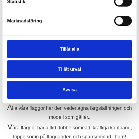
vind och vatten!
Statistik
L
äs om vår fantastiska kvalitet här!
Marknadsföring
Vi håller för närvarande på att uppdatera information om våra
tryckta produkter! Men självklart bistår vi med all infomationen
Tillåt alla
om ni behöver! Ring 042-293232 eller Melja oss direkt:
info@flaggoronline.se
Tillåt urval
Sydda Flaggors Utförande
Avvisa
A
lla våra flaggor har den vedertagna färgställningen och
modell som gäller..
V
åra flaggor har alltid dubbelsömnad, kraftiga kantband,
trippelsömn på flaggänden och spärrsömnad i hörn!