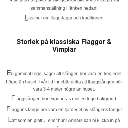
sammanställning i länken nedan!
L
äs mer om flaggdagar och traditioner!
Storlek på klassiska Flaggor &
Vimplar
E
n gammal regel säger att stången bör vara en tredjedel
högre än huset. I vår tid innebär detta att flaggstången bör
vara 3-4 meter högre än huset.
F
laggstången bör exponeras mot en lugn bakgrund.
F
laggans längd bör vara en fjärdedel av stångens längd!
L
ätt som en plätt… eller hur? Annars kan ni klicka in på